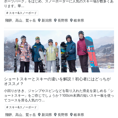
ポーツパーク」をはじめ、スノーボーダーに人気のスキー場が数多くあ
ります。華...
# スキー&スノーボード
飛騨、高山、鷲ヶ岳
新潟県
長野県
岐阜県
ショートスキーとスキーの違いを解説！初心者にはどっちが
オススメ？
小回りがきき、ジャンプやスピンなどを取り入れた滑走を楽しめる「シ
ョートスキー」をご存じでしょうか？100cm未満の短いスキー板を使っ
てコースを滑る人気のウ...
# スキー&スノーボード
飛騨、高山、鷲ヶ岳
新潟県
長野県
岐阜県