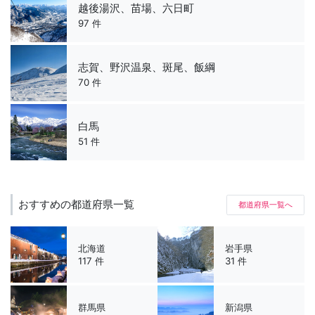
越後湯沢、苗場、六日町
97 件
志賀、野沢温泉、斑尾、飯綱
70 件
白馬
51 件
おすすめの都道府県一覧
都道府県一覧へ
北海道
岩手県
117 件
31 件
群馬県
新潟県