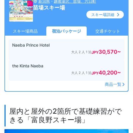
新潟県
・
越後湯沢、苗場、六日町
苗場スキー場
スキー場詳細
スキー場商品
宿泊パッケージ
交通チケット
Naeba Prince Hotel
30,570
~
大人 2 人 1 泊
JPY
the Kinta Naeba
40,200
~
大人 2 人 1 泊
JPY
商品一覧
屋内と屋外の2箇所で基礎練習がで
きる「富良野スキー場」