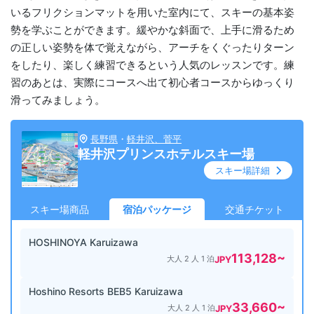
いるフリクションマットを用いた室内にて、スキーの基本姿
勢を学ぶことができます。緩やかな斜面で、上手に滑るため
の正しい姿勢を体で覚えながら、アーチをくぐったりターン
をしたり、楽しく練習できるという人気のレッスンです。練
習のあとは、実際にコースへ出て初心者コースからゆっくり
滑ってみましょう。
長野県
・
軽井沢、菅平
軽井沢プリンスホテルスキー場
スキー場詳細
スキー場商品
宿泊パッケージ
交通チケット
HOSHINOYA Karuizawa
113,128
~
大人 2 人 1 泊
JPY
Hoshino Resorts BEB5 Karuizawa
33,660
~
大人 2 人 1 泊
JPY