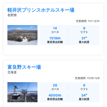
軽井沢プリンスホテルスキー場
長野県
営業期間: 11/1~3/31
14
9
コース
リフト
m
°
1519
31
最長滑走距離
最大斜度
富良野スキー場
北海道
営業期間: 11/29~5/6
28
9
コース
リフト
m
°
4000
34
最長滑走距離
最大斜度