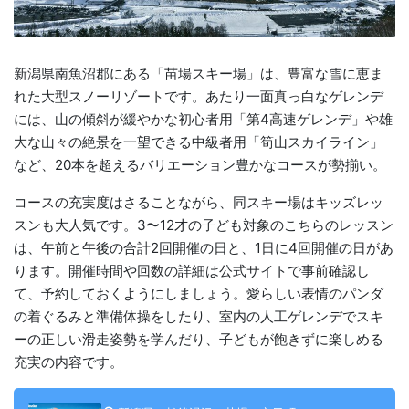
新潟県南魚沼郡にある「苗場スキー場」は、豊富な雪に恵ま
れた大型スノーリゾートです。あたり一面真っ白なゲレンデ
には、山の傾斜が緩やかな初心者用「第4高速ゲレンデ」や雄
大な山々の絶景を一望できる中級者用「筍山スカイライン」
など、20本を超えるバリエーション豊かなコースが勢揃い。
コースの充実度はさることながら、同スキー場はキッズレッ
スンも大人気です。3〜12才の子ども対象のこちらのレッスン
は、午前と午後の合計2回開催の日と、1日に4回開催の日があ
ります。開催時間や回数の詳細は公式サイトで事前確認し
て、予約しておくようにしましょう。愛らしい表情のパンダ
の着ぐるみと準備体操をしたり、室内の人工ゲレンデでスキ
ーの正しい滑走姿勢を学んだり、子どもが飽きずに楽しめる
充実の内容です。