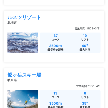
ルスツリゾート
北海道
営業期間: 11/29~3/31
37
19
コース
リフト
m
°
3500
40
最長滑走距離
最大斜度
鷲ヶ岳スキー場
岐阜県
営業期間: 11/21~4/5
13
6
コース
リフト
m
°
3500
35
最長滑走距離
最大斜度