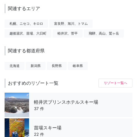
関連するエリア
札幌、ニセコ、キロロ
富良野、旭川、トマム
越後湯沢、苗場、六日町
軽井沢、菅平
飛騨、高山、鷲ヶ岳
関連する都道府県
北海道
新潟県
長野県
岐阜県
おすすめのリゾート一覧
リゾート一覧へ
軽井沢プリンスホテルスキー場
37 件
苗場スキー場
22 件