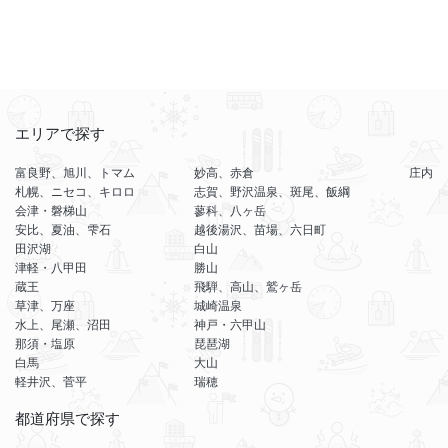
エリアで探す
富良野、旭川、トマム
妙高、赤倉
庄内
札幌、ニセコ、キロロ
志賀、野沢温泉、斑尾、飯綱
会津・磐梯山
蓼科、八ヶ岳
安比、夏油、雫石
越後湯沢、苗場、六日町
田沢湖
白山
津軽・八甲田
勝山
蔵王
飛騨、高山、鷲ヶ岳
草津、万座
城崎温泉
水上、尾瀬、沼田
神戸・六甲山
那須・塩原
琵琶湖
白馬
大山
軽井沢、菅平
瑞穂
都道府県で探す