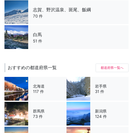
志賀、野沢温泉、斑尾、飯綱
70 件
白馬
51 件
おすすめの都道府県一覧
都道府県一覧へ
北海道
岩手県
117 件
31 件
群馬県
新潟県
73 件
124 件