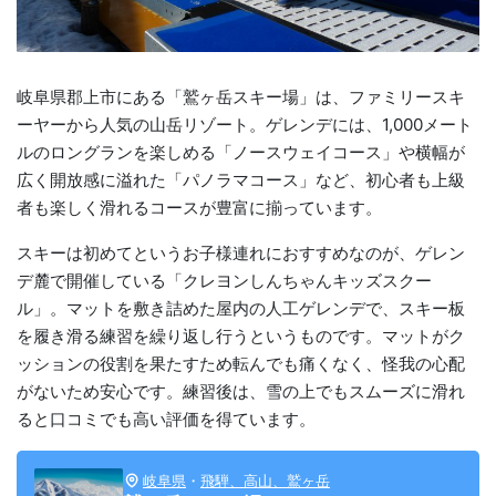
岐阜県郡上市にある「鷲ヶ岳スキー場」は、ファミリースキ
ーヤーから人気の山岳リゾート。ゲレンデには、1,000メート
ルのロングランを楽しめる「ノースウェイコース」や横幅が
広く開放感に溢れた「パノラマコース」など、初心者も上級
者も楽しく滑れるコースが豊富に揃っています。
スキーは初めてというお子様連れにおすすめなのが、ゲレン
デ麓で開催している「クレヨンしんちゃんキッズスクー
ル」。マットを敷き詰めた屋内の人工ゲレンデで、スキー板
を履き滑る練習を繰り返し行うというものです。マットがク
ッションの役割を果たすため転んでも痛くなく、怪我の心配
がないため安心です。練習後は、雪の上でもスムーズに滑れ
ると口コミでも高い評価を得ています。
岐阜県
・
飛騨、高山、鷲ヶ岳