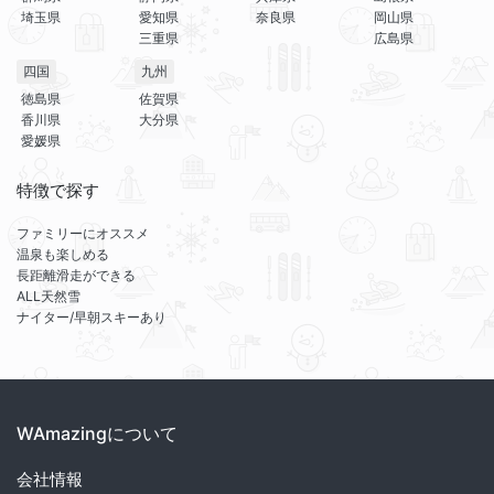
埼玉県
愛知県
奈良県
岡山県
三重県
広島県
四国
九州
徳島県
佐賀県
香川県
大分県
愛媛県
特徴で探す
ファミリーにオススメ
温泉も楽しめる
長距離滑走ができる
ALL天然雪
ナイター/早朝スキーあり
WAmazingについて
会社情報