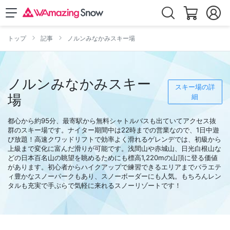
トップ
記事
ノルンみなかみスキー場
ノルンみなかみスキー
スキー場の詳
場
細
都心から約95分、最寄駅から無料シャトルバスも出ていてアクセス抜
群のスキー場です。ナイター期間中は22時までの営業なので、1日中遊
び放題！高速クワッドリフトで効率よく滑れるゲレンデでは、初級から
上級まで変化に富んだ滑りが可能です。浅間山や赤城山、日光白根山な
どの日本百名山の眺望を眺めるためにも標高1,220mの山頂に登る価値
があります。初心者からハイクアップで練習できるエリアまでバラエテ
ィ豊かなスノーパークもあり、スノーボーダーにも人気。もちろんレン
タルも充実で手ぶらで気軽に来れるスノーリゾートです！