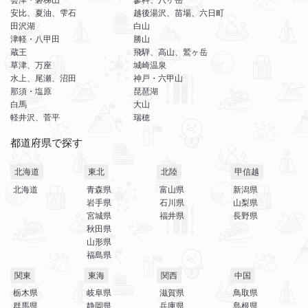
安比、夏油、雫石
越後湯沢、苗場、六日町
田沢湖
白山
津軽・八甲田
勝山
蔵王
飛騨、高山、鷲ヶ岳
草津、万座
城崎温泉
水上、尾瀬、沼田
神戸・六甲山
那須・塩原
琵琶湖
白馬
大山
軽井沢、菅平
瑞穂
都道府県で探す
北海道
東北
北陸
甲信越
北海道
青森県
富山県
新潟県
岩手県
石川県
山梨県
宮城県
福井県
長野県
秋田県
山形県
福島県
関東
東海
関西
中国
栃木県
岐阜県
滋賀県
鳥取県
群馬県
静岡県
兵庫県
島根県