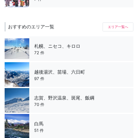
おすすめのエリア一覧
エリア一覧へ
札幌、ニセコ、キロロ
72 件
越後湯沢、苗場、六日町
97 件
志賀、野沢温泉、斑尾、飯綱
70 件
白馬
51 件