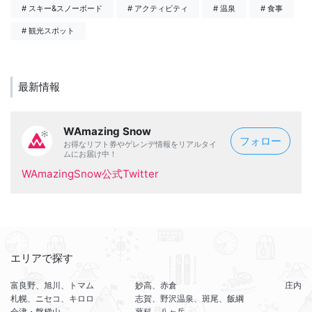
# スキー&スノーボード
# アクティビティ
# 温泉
# 食事
# 観光スポット
最新情報
WAmazing Snow
フォロー
お得なリフト券やゲレンデ情報をリアルタイ
ムにお届け中！
WAmazingSnow公式Twitter
エリアで探す
富良野、旭川、トマム
妙高、赤倉
庄内
札幌、ニセコ、キロロ
志賀、野沢温泉、斑尾、飯綱
会津・磐梯山
蓼科、八ヶ岳