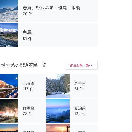
志賀、野沢温泉、斑尾、飯綱
70 件
白馬
51 件
おすすめの都道府県一覧
都道府県一覧へ
北海道
岩手県
117 件
31 件
群馬県
新潟県
73 件
124 件