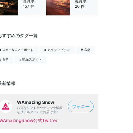
長野県
滋賀県
157 件
20 件
おすすめのタグ一覧
# スキー&スノーボード
# アクティビティ
# 温泉
# 食事
# 観光スポット
最新情報
WAmazing Snow
フォロー
お得なリフト券やゲレンデ情報
をリアルタイムにお届け中！
WAmazingSnow公式Twitter