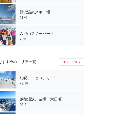
野沢温泉スキー場
21 件
六甲山スノーパーク
7 件
おすすめのエリア一覧
エリア一覧へ
札幌、ニセコ、キロロ
72 件
越後湯沢、苗場、六日町
97 件