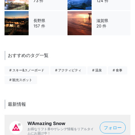
73 件
124 件
長野県
滋賀県
157 件
20 件
おすすめのタグ一覧
# スキー&スノーボード
# アクティビティ
# 温泉
# 食事
# 観光スポット
最新情報
WAmazing Snow
フォロー
お得なリフト券やゲレンデ情報をリアルタイ
ムにお届け中！