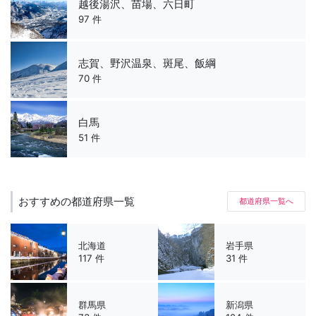
越後湯沢、苗場、六日町
97 件
志賀、野沢温泉、斑尾、飯綱
70 件
白馬
51 件
おすすめの都道府県一覧
都道府県一覧へ
北海道
岩手県
117 件
31 件
群馬県
新潟県