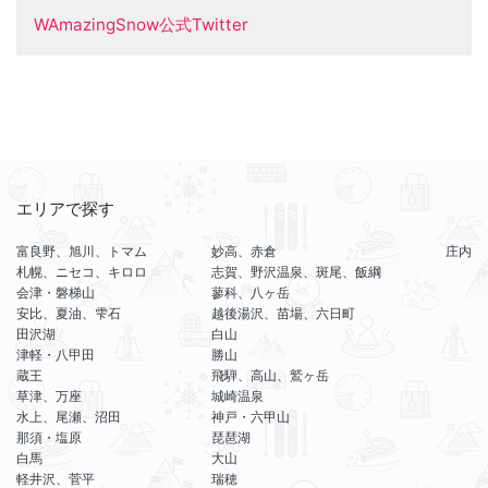
WAmazingSnow公式Twitter
エリアで探す
富良野、旭川、トマム
妙高、赤倉
庄内
札幌、ニセコ、キロロ
志賀、野沢温泉、斑尾、飯綱
会津・磐梯山
蓼科、八ヶ岳
安比、夏油、雫石
越後湯沢、苗場、六日町
田沢湖
白山
津軽・八甲田
勝山
蔵王
飛騨、高山、鷲ヶ岳
草津、万座
城崎温泉
水上、尾瀬、沼田
神戸・六甲山
那須・塩原
琵琶湖
白馬
大山
軽井沢、菅平
瑞穂