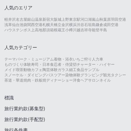
人気のエリア
軽井沢
名古屋
銀山温泉
新宿
大阪城
上野
東京駅
河口湖
嵐山
秋葉原
羽田空港
浅草
仙台
池袋
関西空港
札幌
天橋立
金沢
横浜
渋谷
石垣島
鎌倉
成田空港
ハウステンボス
上高地
那須
箱根
蔵王
小樽
川越
吉祥寺
能登半島
人気カテゴリー
テーマパーク・ミュージアム
着物・浴衣
いちご狩り
人力車
ものづくり体験
寿司・日本食
忍者・侍
貸切チャーター・ハイヤー
メイド喫茶
動物カフェ
陶芸体験
ガラス細工
食品サンプル
スノーケル・ダイビング
バスツアー
染物体験
グランピング
観光タクシー
茶道・華道
焼肉・鉄板焼
ディナーショー
洋食
ヘアサロン
ネイル
標識
旅行業約款(募集型)
旅行業約款(手配型)
旅行条件書