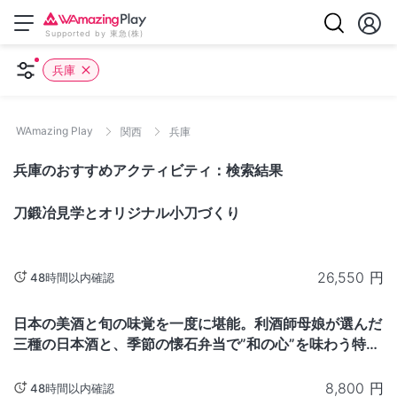
Supported by 東急(株)
兵庫
WAmazing Play
関西
兵庫
兵庫のおすすめアクティビティ：検索結果
兵庫
刀鍛冶見学とオリジナル小刀づくり
26,550
円
48時間以内確認
兵庫
日本の美酒と旬の味覚を一度に堪能。利酒師母娘が選んだ
三種の日本酒と、季節の懐石弁当で”和の心”を味わう特別
体験‐兵庫県
8,800
円
48時間以内確認