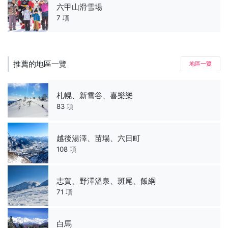
六甲山滑雪場
7 項
推薦的地區一覽
地區一覽
札幌、新雪谷、喜樂樂
83 項
越後湯澤、苗場、六日町
108 項
志賀、野澤溫泉、斑尾、飯綱
71 項
白馬