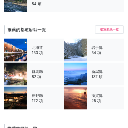
54 項
推薦的都道府縣一覽
都道府縣一覧
北海道
岩手縣
133 項
34 項
群馬縣
新潟縣
82 項
137 項
長野縣
滋賀縣
172 項
25 項