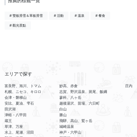
推薦的標籤一覽
# 雙板滑雪＆單板滑雪
# 活動
# 溫泉
# 餐食
# 觀光景點
エリアで探す
富良野、旭川、トマム
妙高、赤倉
庄内
札幌、ニセコ、キロロ
志賀、野沢温泉、斑尾、飯綱
会津・磐梯山
蓼科、八ヶ岳
安比、夏油、雫石
越後湯沢、苗場、六日町
田沢湖
白山
津軽・八甲田
勝山
蔵王
飛騨、高山、鷲ヶ岳
草津、万座
城崎温泉
水上、尾瀬、沼田
神戸・六甲山