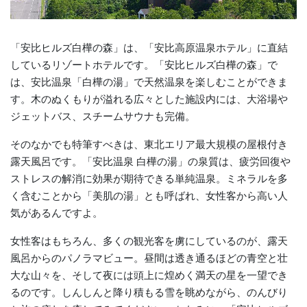
「安比ヒルズ白樺の森」は、「安比高原温泉ホテル」に直結
しているリゾートホテルです。「安比ヒルズ白樺の森」で
は、安比温泉「白樺の湯」で天然温泉を楽しむことができま
す。木のぬくもりが溢れる広々とした施設内には、大浴場や
ジェットバス、スチームサウナも完備。
そのなかでも特筆すべきは、東北エリア最大規模の屋根付き
露天風呂です。「安比温泉 白樺の湯」の泉質は、疲労回復や
ストレスの解消に効果が期待できる単純温泉。ミネラルを多
く含むことから「美肌の湯」とも呼ばれ、女性客から高い人
気があるんですよ。
女性客はもちろん、多くの観光客を虜にしているのが、露天
風呂からのパノラマビュー。昼間は透き通るほどの青空と壮
大な山々を、そして夜には頭上に煌めく満天の星を一望でき
るのです。しんしんと降り積もる雪を眺めながら、のんびり