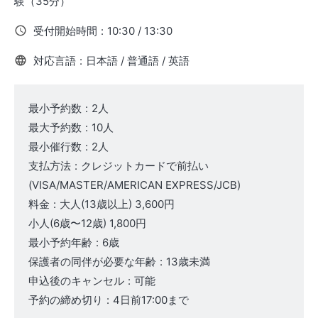
験（35分）
受付開始時間
:
10:30 / 13:30
対応言語
:
日本語 / 普通語 / 英語
最小予約数
:
2人
最大予約数
:
10人
最小催行数
:
2人
支払方法
:
クレジットカードで前払い
(VISA/MASTER/AMERICAN EXPRESS/JCB)
料金
:
大人
(13歳以上)
3,600円
小人
(6歳〜12歳)
1,800円
最小予約年齢
:
6歳
保護者の同伴が必要な年齢
:
13歳未満
申込後のキャンセル
:
可能
予約の締め切り
:
4日前17:00まで