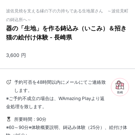
波佐見焼を支える縁の下の力持ちである生地屋さん ～波佐見町
の鋳込所へ～
器の「生地」を作る鋳込み（いこみ）＆招き
猫の絵付け体験 - 長崎県
3,600
円
予約可否を48時間以内にメールにてご連絡致
します。
長崎
※ご予約不成立の場合は、WAmazing Playより返
金処理を致します。
所要時間
:
90分
※60～90分※体験概要説明、鋳込み体験（25分）、絵付け体