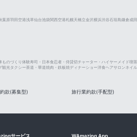
秋葉原
羽田空港
浅草
仙台
池袋
関西空港
札幌
天橋立
金沢
横浜
渋谷
石垣島
鎌倉
成
車
ものづくり体験
寿司・日本食
忍者・侍
貸切チャーター・ハイヤー
メイド喫
グ
観光タクシー
茶道・華道
焼肉・鉄板焼
ディナーショー
洋食
ヘアサロン
ネイ
約款(募集型)
旅行業約款(手配型)
azingサービス
WAmazing App