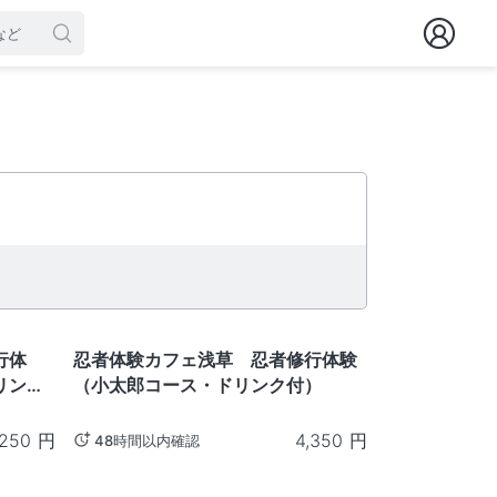
東京
行体
忍者体験カフェ浅草 忍者修行体験
リンク
（小太郎コース・ドリンク付）
,250
円
4,350
円
48時間以内確認