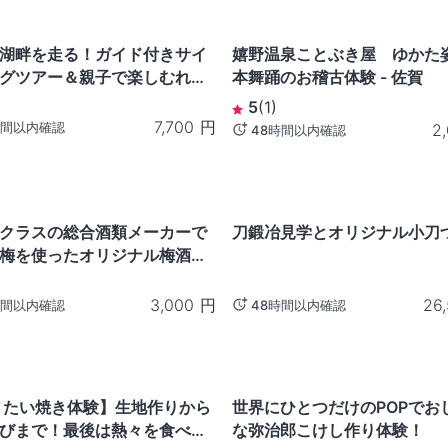
佐賀
湖畔を走る！ガイド付きサイ
嬉野温泉ことぶき屋 ゆかた姿
グツアー＆親子で楽しむれん
本舞踊のお稽古体験 - 佐賀
り体験 - 茨城県
5
(
1
)
7,700
円
時間以内確認
2
48時間以内確認
兵庫
クラスの総合酒類メーカーで
刀鍛冶見学とオリジナル小刀
梅を使ったオリジナル梅酒作
（梅シロップ作りにも変更
3,000
円
26
時間以内確認
48時間以内確認
宮城
 たい焼き体験】生地作りから
世界にひとつだけのPOPでお
びまで！最後は熱々を食べよ
な弥治郎こけし作り体験！