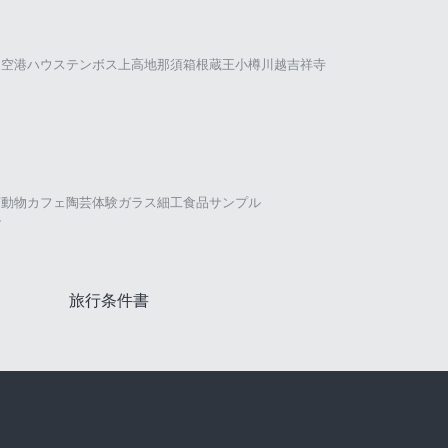
田空港
ハウステンボス
上高地
那須
箱根
蔵王
小樽
川越
吉祥寺
茶
動物カフェ
陶芸体験
ガラス細工
食品サンプル
ル
旅行条件書