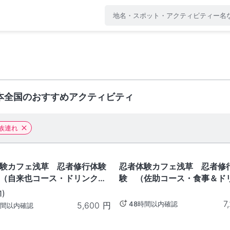
本全国のおすすめアクティビティ
族連れ
東京
験カフェ浅草 忍者修行体験
忍者体験カフェ浅草 忍者修
（自来也コース・ドリンク
験 （佐助コース・食事＆ド
付）
1
)
7
48時間以内確認
5,600
円
時間以内確認