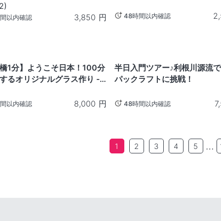
2
)
2
48時間以内確認
3,850
円
時間以内確認
群馬
橋1分】ようこそ日本！100分
半日入門ツアー♪利根川源流
するオリジナルグラス作り -
パックラフトに挑戦！
8,000
円
7
時間以内確認
48時間以内確認
…
1
2
3
4
5