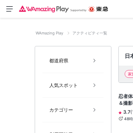
WAmazing Play
アクティビティ一覧
日
都道府県
家
人気スポット
東京
忍者体
＆撮影
カテゴリー
付）
3.7
(
48