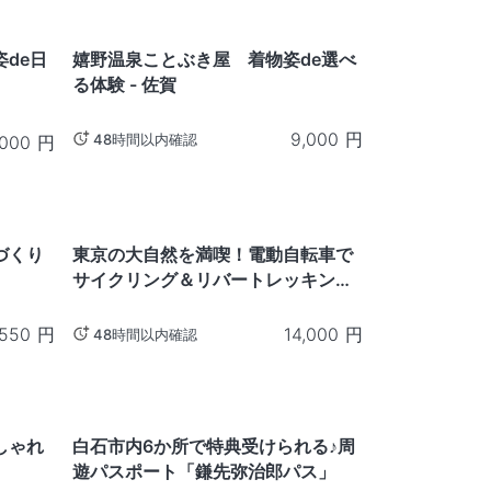
佐賀
de日
嬉野温泉ことぶき屋 着物姿de選べ
る体験 - 佐賀
9,000
円
48時間以内確認
,000
円
東京
づくり
東京の大自然を満喫！電動自転車で
サイクリング＆リバートレッキング
ツアー
,550
円
14,000
円
48時間以内確認
宮城
しゃれ
白石市内6か所で特典受けられる♪周
遊パスポート「鎌先弥治郎パス」