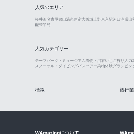
人気のエリア
軽井沢
名古屋
銀山温泉
新宿
大阪城
上野
東京駅
河口湖
嵐山
能登半島
人気カテゴリー
テーマパーク・ミュージアム
着物・浴衣
いちご狩り
人力
スノーケル・ダイビング
バスツアー
染物体験
グランピン
標識
旅行業
WAmazingについて
WAm