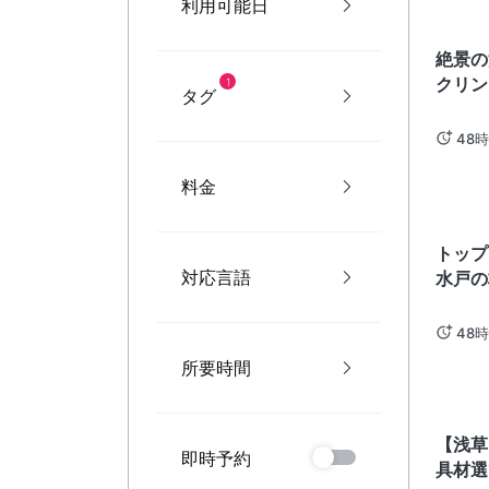
利用可能日
茨城
絶景の
クリン
1
タグ
こん掘
48
料金
茨城
トップ
対応言語
水戸の
り体験
OK）
48
所要時間
東京
【浅草
即時予約
具材選