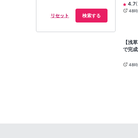
う
4.7
(
48
リセット
検索する
東京
【浅草
で完成
浅草橋
48