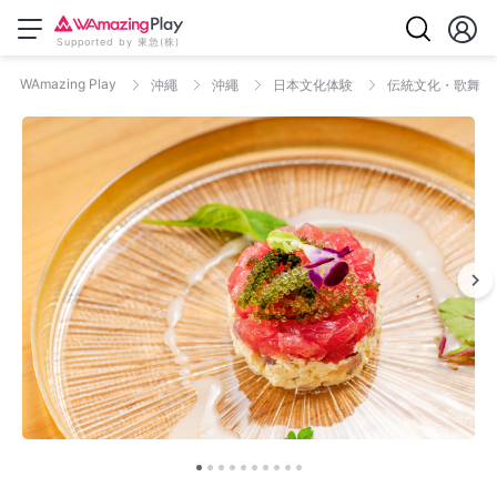
Supported by 東急(株)
WAmazing Play
沖繩
沖繩
日本文化体験
伝統文化・歌舞伎