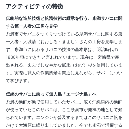
アクティビティの特徴
伝統的な造船技術と帆漕技術の継承を行う、糸満サバニに関
する第一人者の工房を見学
糸満市でサバニをつくりつづけている糸満サバニに関する第
一人者・大城清（おおしろ・きよし）さんの工房を見学しま
す。糸満市に伝わるサバニの技法の基本形は、明治時代の
1880年頃にできたと言われています。現在は、宮崎県で産
出される、丈夫でしなやかな飫肥（おび）杉を使用していま
す。実際に職人の作業風景を間近に見ながら、サバニについ
て学びます。
伝統のサバニに乗って無人島「エージナ島」へ
糸満の漁師が漁で使用していたサバニ。広く沖縄県内の漁師
が使っていたこのサバニは、ここ糸満市が発祥の地として知
られています。エンジンが普及するまではこのサバニに帆を
かけて大海原に繰り出していました。今でも糸満で活躍する