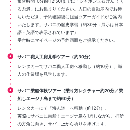
集合時間10分前(12:50)までに「シャボン玉石けん くく
る糸満」にお集まりください。入口の自動扉内でお待
ちいただき、予約確認後に担当ツアーガイドがご案内
いたします。サバニの歴史学習（約30分：展示は日本
語・英語で表示されています）
受付時にマイページの予約画面をご提示ください。
サバニ職人工房見学ツアー（約30分）
レンタカーでサバニ職人工房へ移動し（約10分）、職
人の作業場を見学します。
サバニ乗船体験ツアー（乗り方レクチャー約20分／乗
船しエージナ島まで約60分）
レンタカーにて「海ん道」へ移動（約12分）。
実際にサバニに乗船！エージナ島を1周しながら、拝所
の方角に向き、サバニ上から祈りを捧げます。