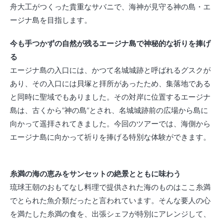
舟大工がつくった貴重なサバニで、海神が見守る神の島・エ
ージナ島を目指します。
今も手つかずの自然が残るエージナ島で神秘的な祈りを捧げ
る
エージナ島の入口には、かつて名城城跡と呼ばれるグスクが
あり、その入口には貝塚と拝所があったため、集落地である
と同時に聖域でもありました。その対岸に位置するエージナ
島は、古くから“神の島”とされ、名城城跡前の広場から島に
向かって遥拝されてきました。今回のツアーでは、海側から
エージナ島に向かって祈りを捧げる特別な体験ができます。
糸満の海の恵みをサンセットの絶景とともに味わう
琉球王朝のおもてなし料理で提供された海のものはここ糸満
でとられた魚介類だったと言われています。そんな要人の心
を満たした糸満の食を、出張シェフが特別にアレンジして、