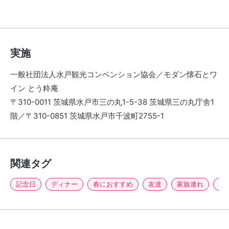
実施
一般社団法人水戸観光コンベンション協会／モダン懐石とワ
イン とう粋庵
〒310-0011 茨城県水戸市三の丸1-5-38 茨城県三の丸庁舎1
階／〒310-0851 茨城県水戸市千波町2755-1
関連タグ
記念日
ディナー
春におすすめ
友達
家族連れ
季