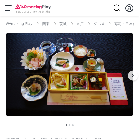
Supported by 東急(株)
WAmazing Play
関東
茨城
水戸
グルメ
寿司・日本食