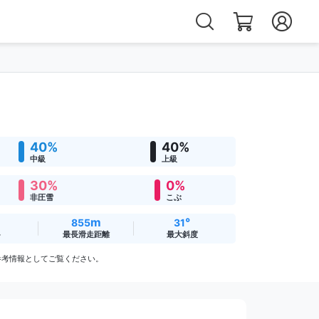
40%
40%
中級
上級
30%
0%
非圧雪
こぶ
m
°
855
31
ト
最長滑走距離
最大斜度
参考情報としてご覧ください。