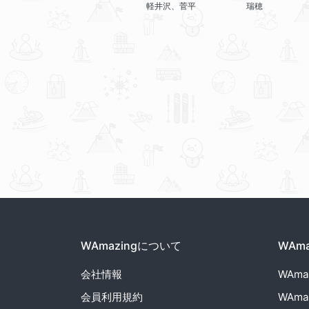
軽井沢、菅平
瑞穂
WAmazingについて
WAm
会社情報
WAma
会員利用規約
WAma