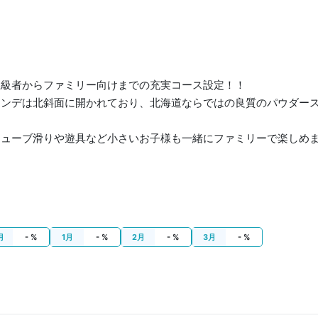
上級者からファミリー向けまでの充実コース設定！！
レンデは北斜面に開かれており、北海道ならではの良質のパウダー
チューブ滑りや遊具など小さいお子様も一緒にファミリーで楽しめ
月
- %
1月
- %
2月
- %
3月
- %