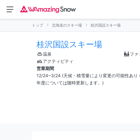
トップ
北海道のスキー場
桂沢国設スキー場
桂沢国設スキー場
温泉
ファ
アクティビティ
営業期間
12/24~3/24 (天候・積雪量により変更の可能性
年度については随時更新します。)