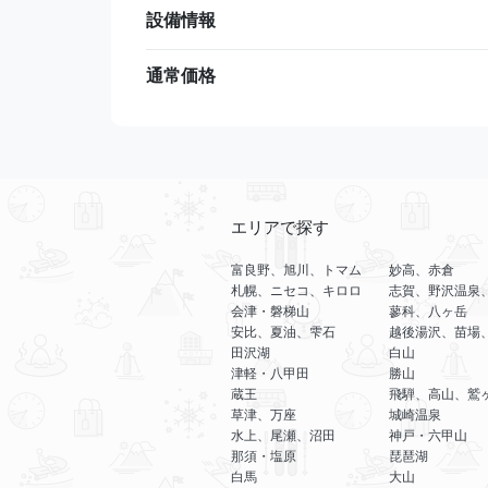
設備情報
通常価格
エリアで探す
富良野、旭川、トマム
妙高、赤倉
札幌、ニセコ、キロロ
志賀、野沢温泉
会津・磐梯山
蓼科、八ヶ岳
安比、夏油、雫石
越後湯沢、苗場
田沢湖
白山
津軽・八甲田
勝山
蔵王
飛騨、高山、鷲
草津、万座
城崎温泉
水上、尾瀬、沼田
神戸・六甲山
那須・塩原
琵琶湖
白馬
大山