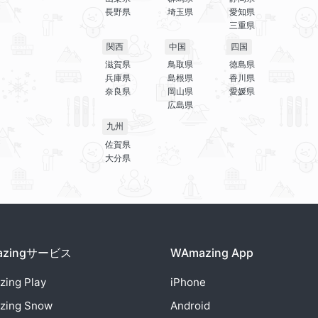
長野県
埼玉県
愛知県
三重県
関西
中国
四国
滋賀県
鳥取県
徳島県
兵庫県
島根県
香川県
奈良県
岡山県
愛媛県
広島県
九州
佐賀県
大分県
azingサービス
WAmazing App
zing
Play
iPhone
zing
Snow
Android