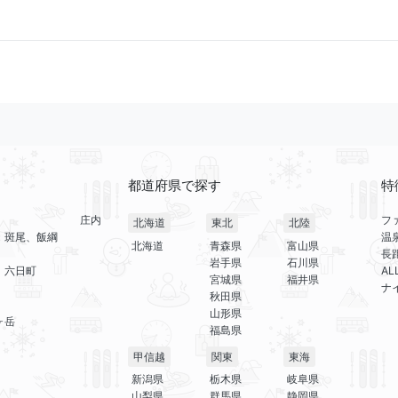
都道府県で探す
特
庄内
フ
北海道
東北
北陸
、斑尾、飯綱
温
北海道
青森県
富山県
長
岩手県
石川県
、六日町
A
宮城県
福井県
ナ
秋田県
山形県
ヶ岳
福島県
甲信越
関東
東海
新潟県
栃木県
岐阜県
山梨県
群馬県
静岡県