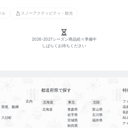
タル
スノーアクティビティ・観光
2026-2027シーズン商品続々準備中

都道府県で探す
特
庄内
フ
北海道
東北
北陸
、斑尾、飯綱
温
北海道
青森県
富山県
長
岩手県
石川県
、六日町
A
宮城県
福井県
ナ
秋田県