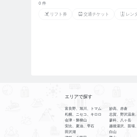
0 件
リフト券
交通チケット
レン
エリアで探す
富良野、旭川、トマム
妙高、赤倉
札幌、ニセコ、キロロ
志賀、野沢温泉
会津・磐梯山
蓼科、八ヶ岳
安比、夏油、雫石
越後湯沢、苗場
田沢湖
白山