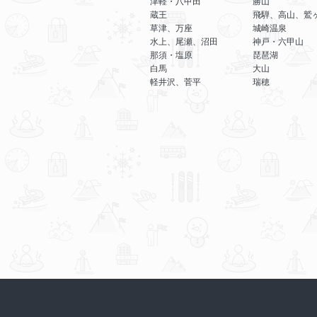
津軽・八甲田
勝山
蔵王
飛騨、高山、鷲
草津、万座
城崎温泉
水上、尾瀬、沼田
神戸・六甲山
那須・塩原
琵琶湖
白馬
大山
軽井沢、菅平
瑞穂