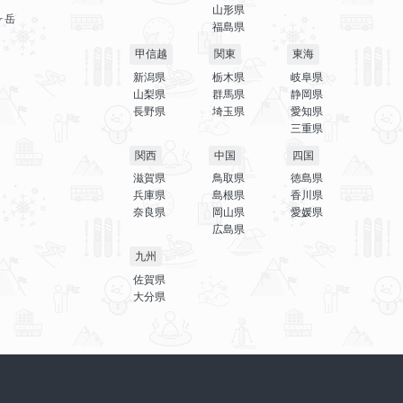
山形県
ヶ岳
福島県
甲信越
関東
東海
新潟県
栃木県
岐阜県
山梨県
群馬県
静岡県
長野県
埼玉県
愛知県
三重県
関西
中国
四国
滋賀県
鳥取県
徳島県
兵庫県
島根県
香川県
奈良県
岡山県
愛媛県
広島県
九州
佐賀県
大分県