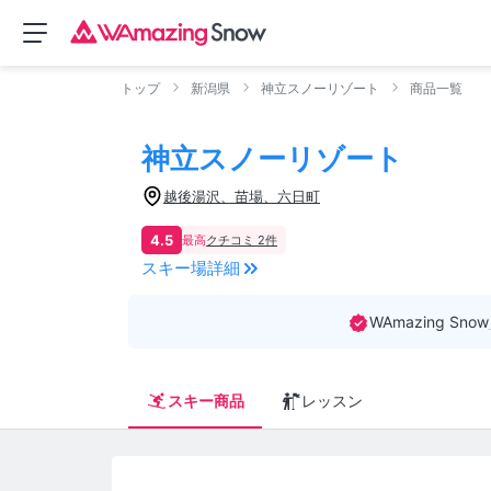
トップ
新潟県
神立スノーリゾート
商品一覧
神立スノーリゾート
越後湯沢、苗場、六日町
4.5
最高
クチコミ 2件
スキー場詳細
WAmazing Snow
スキー商品
レッスン