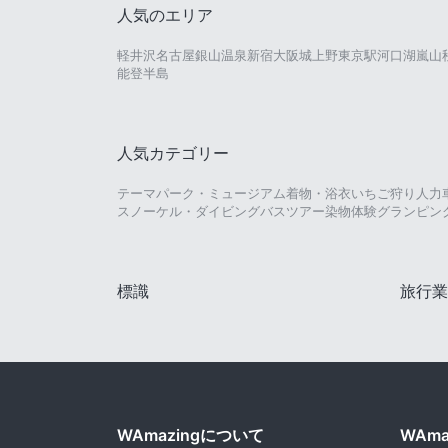
人気のエリア
軽井沢
名古屋
銀山温泉
新宿
大阪城
上野
東京駅
河口湖
嵐山
能登半島
人気カテゴリー
テーマパーク・ミュージアム
着物・浴衣
いちご狩り
人力
スノーケル・ダイビング
バスツアー
染物体験
グランピン
標識
旅行業
WAmazingについて
WAm