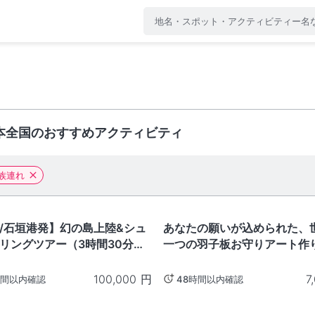
本全国のおすすめアクティビティ
族連れ
静岡
/石垣港発】幻の島上陸&シュ
あなたの願いが込められた、
リングツアー（3時間30分）‐
一つの羽子板お守りアート作り 
岡県
100,000
円
7
時間以内確認
48時間以内確認