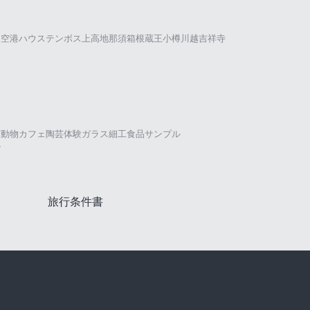
田空港
ハウステンボス
上高地
那須
箱根
蔵王
小樽
川越
吉祥寺
茶
動物カフェ
陶芸体験
ガラス細工
食品サンプル
ル
旅行条件書