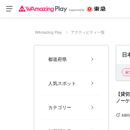
WAmazing Play
アクティビティ一覧
日
都道府県
家
人気スポット
沖繩
【貸切
ノーケ
カテゴリー
石垣島
48