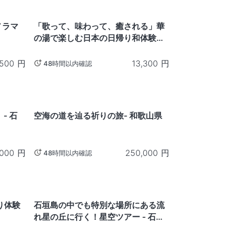
福島
パノラマ
「歌って、味わって、癒される」華
の湯で楽しむ日本の日帰り和体験プ
ラン - 福島県
,500
円
13,300
円
48時間以内確認
和歌山
- 石
空海の道を辿る祈りの旅- 和歌山県
,000
円
250,000
円
48時間以内確認
沖繩
り体験
石垣島の中でも特別な場所にある流
れ星の丘に行く！星空ツアー - 石垣
島