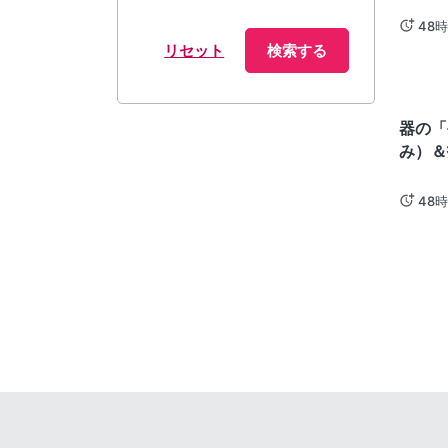
48
リセット
検索する
長崎
器の「
み）＆
48