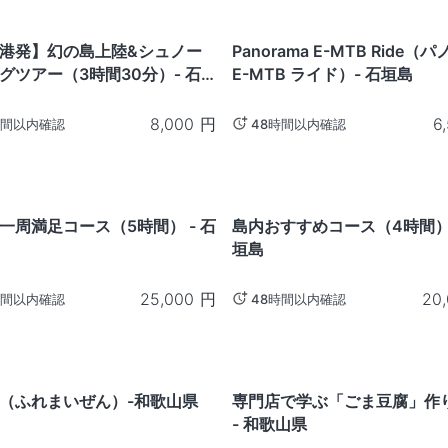
沖繩
港発】幻の島上陸&シュノー
Panorama E-MTB Ride（
グツアー（3時間30分）‐ 石
E-MTB ライド）- 石垣島
8,000
円
6
時間以内確認
48時間以内確認
沖繩
一周満足コース（5時間） - 石
島内おすすめコース（4時間） 
垣島
25,000
円
20
時間以内確認
48時間以内確認
山
和歌山
（ふれまいぜん）-和歌山県
専門店で学ぶ「ごま豆腐」作
- 和歌山県