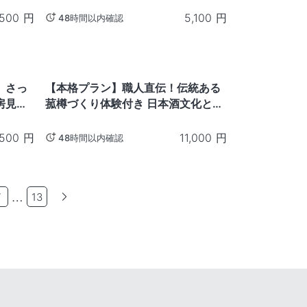
,500
円
5,100
円
48時間以内確認
兵庫
、さっ
【本格プラン】職人直伝！伝統ある
房見学
菰樽づくり体験付き 日本酒文化とを
歴史を学べる本格体験プラン -兵庫
県
,500
円
11,000
円
48時間以内確認
…
7
13