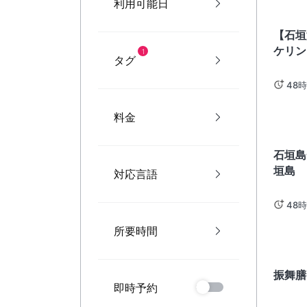
利用可能日
沖繩
【石垣
ケリン
1
タグ
垣島
48
料金
沖繩
石垣島
垣島
対応言語
48
所要時間
和歌
振舞膳
即時予約