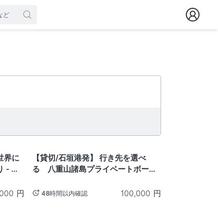
沖繩
世界に
【貸切/石垣港発】 行き先を選べ
- 静
る 八重山諸島プライベートボート
チャータープラン ‐ 石垣島
,000
円
100,000
円
48時間以内確認