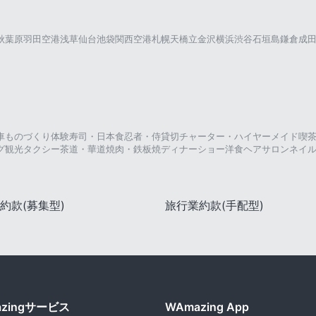
秋葉原
羽田空港
浅草
仙台
池袋
関西空港
札幌
天橋立
金沢
横浜
渋谷
石垣島
鎌倉
成
車
ものづくり体験
寿司・日本食
忍者・侍
貸切チャーター・ハイヤー
メイド喫
グ
観光タクシー
茶道・華道
焼肉・鉄板焼
ディナーショー
洋食
ヘアサロン
ネイ
約款(募集型)
旅行業約款(手配型)
azingサービス
WAmazing App