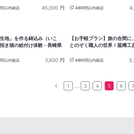
45,000
円
4
時間以内確認
48時間以内確認
兵庫
生地」を作る鋳込み（いこ
【お手軽プラン】旅の合間に
招き猫の絵付け体験 - 長崎県
とのぞく職人の世界！菰樽工
プラン -兵庫県
3,600
円
5
時間以内確認
48時間以内確認
…
1
3
4
5
6