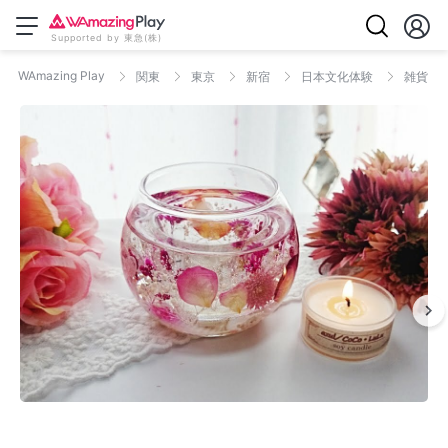
Supported by 東急(株)
WAmazing Play
関東
東京
新宿
日本文化体験
雑貨・