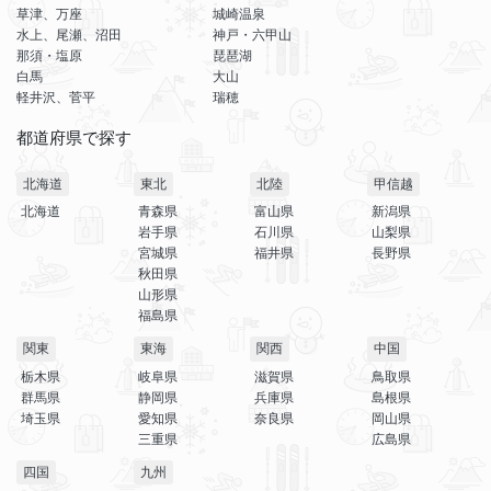
草津、万座
城崎温泉
水上、尾瀬、沼田
神戸・六甲山
那須・塩原
琵琶湖
白馬
大山
軽井沢、菅平
瑞穂
都道府県で探す
北海道
東北
北陸
甲信越
北海道
青森県
富山県
新潟県
岩手県
石川県
山梨県
宮城県
福井県
長野県
秋田県
山形県
福島県
関東
東海
関西
中国
栃木県
岐阜県
滋賀県
鳥取県
群馬県
静岡県
兵庫県
島根県
埼玉県
愛知県
奈良県
岡山県
三重県
広島県
四国
九州