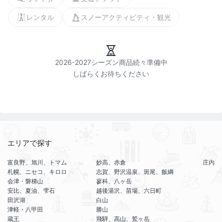
レンタル
スノーアクティビティ・観光
2026-2027シーズン商品続々準備中

エリアで探す
富良野、旭川、トマム
妙高、赤倉
庄内
札幌、ニセコ、キロロ
志賀、野沢温泉、斑尾、飯綱
会津・磐梯山
蓼科、八ヶ岳
安比、夏油、雫石
越後湯沢、苗場、六日町
田沢湖
白山
津軽・八甲田
勝山
蔵王
飛騨、高山、鷲ヶ岳