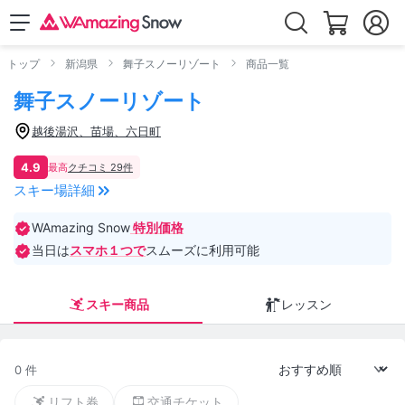
トップ
新潟県
舞子スノーリゾート
商品一覧
舞子スノーリゾート
越後湯沢、苗場、六日町
4.9
最高
クチコミ 29件
スキー場詳細
WAmazing Snow
特別価格
当日は
スマホ１つで
スムーズに利用可能
スキー商品
レッスン
0 件
リフト券
交通チケット