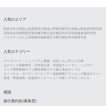
人気のエリア
軽井沢
名古屋
銀山温泉
新宿
大阪城
上野
東京駅
河口湖
嵐山
秋葉原
羽田空港
浅草
仙台
池袋
関西空港
札幌
天橋立
金沢
横浜
渋谷
石垣島
鎌倉
成田空港
ハウステンボス
上高地
那須
箱根
蔵王
小樽
川越
吉祥寺
能登半島
人気カテゴリー
テーマパーク・ミュージアム
着物・浴衣
いちご狩り
人力車
ものづくり体験
寿司・日本食
忍者・侍
貸切チャーター・ハイヤー
メイド喫茶
動物カフェ
陶芸体験
ガラス細工
食品サンプル
スノーケル・ダイビング
バスツアー
染物体験
グランピング
観光タクシー
茶道・華道
焼肉・鉄板焼
ディナーショー
洋食
ヘアサロン
ネイル
標識
旅行業約款(募集型)