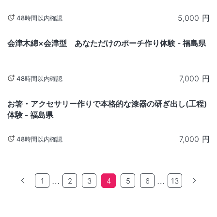
5,000
円
48時間以内確認
福島
会津木綿×会津型 あなただけのポーチ作り体験 - 福島県
7,000
円
48時間以内確認
福島
お箸・アクセサリー作りで本格的な漆器の研ぎ出し(工程)
体験 - 福島県
7,000
円
48時間以内確認
…
…
1
2
3
4
5
6
13