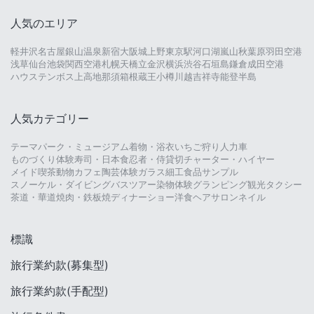
人気のエリア
軽井沢
名古屋
銀山温泉
新宿
大阪城
上野
東京駅
河口湖
嵐山
秋葉原
羽田空港
浅草
仙台
池袋
関西空港
札幌
天橋立
金沢
横浜
渋谷
石垣島
鎌倉
成田空港
ハウステンボス
上高地
那須
箱根
蔵王
小樽
川越
吉祥寺
能登半島
人気カテゴリー
テーマパーク・ミュージアム
着物・浴衣
いちご狩り
人力車
ものづくり体験
寿司・日本食
忍者・侍
貸切チャーター・ハイヤー
メイド喫茶
動物カフェ
陶芸体験
ガラス細工
食品サンプル
スノーケル・ダイビング
バスツアー
染物体験
グランピング
観光タクシー
茶道・華道
焼肉・鉄板焼
ディナーショー
洋食
ヘアサロン
ネイル
標識
旅行業約款(募集型)
旅行業約款(手配型)