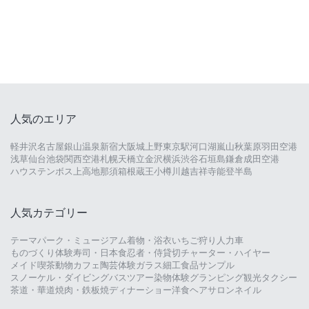
人気のエリア
軽井沢
名古屋
銀山温泉
新宿
大阪城
上野
東京駅
河口湖
嵐山
秋葉原
羽田空港
浅草
仙台
池袋
関西空港
札幌
天橋立
金沢
横浜
渋谷
石垣島
鎌倉
成田空港
ハウステンボス
上高地
那須
箱根
蔵王
小樽
川越
吉祥寺
能登半島
人気カテゴリー
テーマパーク・ミュージアム
着物・浴衣
いちご狩り
人力車
ものづくり体験
寿司・日本食
忍者・侍
貸切チャーター・ハイヤー
メイド喫茶
動物カフェ
陶芸体験
ガラス細工
食品サンプル
スノーケル・ダイビング
バスツアー
染物体験
グランピング
観光タクシー
茶道・華道
焼肉・鉄板焼
ディナーショー
洋食
ヘアサロン
ネイル