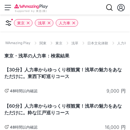
Supported by 東急(株)
東京
浅草
人力車
WAmazing Play
関東
東京
浅草
日本文化体験
人力車
東京・浅草の人力車：検索結果
東京
【30分】人力車からゆっくり桜観賞！浅草の魅力をあな
ただけに。東西下町巡りコース
9,000
円
48時間以内確認
東京
【60分】人力車からゆっくり桜観賞！浅草の魅力をあな
ただけに。粋な江戸巡りコース
16,000
円
48時間以内確認