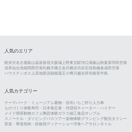
人気のエリア
軽井沢
名古屋
銀山温泉
新宿
大阪城
上野
東京駅
河口湖
嵐山
秋葉原
羽田空港
浅草
仙台
池袋
関西空港
札幌
天橋立
金沢
横浜
渋谷
石垣島
鎌倉
成田空港
ハウステンボス
上高地
那須
箱根
蔵王
小樽
川越
吉祥寺
能登半島
人気カテゴリー
テーマパーク・ミュージアム
着物・浴衣
いちご狩り
人力車
ものづくり体験
寿司・日本食
忍者・侍
貸切チャーター・ハイヤー
メイド喫茶
動物カフェ
陶芸体験
ガラス細工
食品サンプル
スノーケル・ダイビング
バスツアー
染物体験
グランピング
観光タクシー
茶道・華道
焼肉・鉄板焼
ディナーショー
洋食
ヘアサロン
ネイル