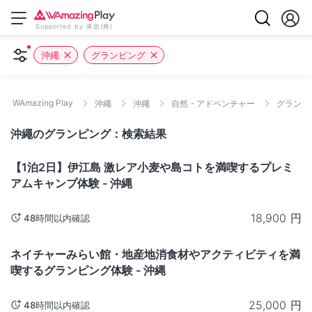
Supported by 東急(株)
沖繩
グランピング
WAmazing Play
沖繩
沖繩
自然・アドベンチャー
グランピ
沖繩のグランピング：検索結果
沖繩
【1泊2日】伊江島 激レア小麦や島コトを満喫するプレミ
アムキャンプ体験 - 沖縄
18,900
円
48時間以内確認
沖繩
ただいま販売停止中
ネイチャーみらい館・地産地消食材やアクティビティを満
喫するグランピング体験 - 沖縄
25,000
円
48時間以内確認