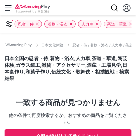
Supported by 東急(株)
忍者・侍
着物・浴衣
人力車
茶道・華道
WAmazing Play
日本文化体験
忍者・侍 / 着物・浴衣 / 人力車 / 茶
日本全国の忍者・侍,着物・浴衣,人力車,茶道・華道,陶芸
体験,ガラス細工,雑貨・アクセサリー,酒蔵・工場見学,日
本食作り,和菓子作り,伝統文化・歌舞伎・相撲観戦：検索
結果
一致する商品が見つかりません
他の条件で再度検索するか、おすすめの商品をご覧くださ
い。