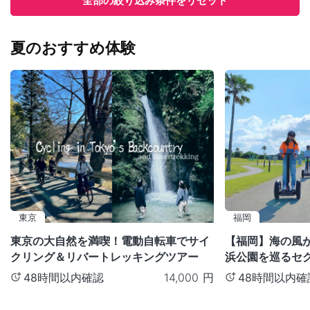
全部の絞り込み条件をリセット
夏のおすすめ体験
東京
福岡
東京の大自然を満喫！電動自転車でサイ
【福岡】海の風
クリング＆リバートレッキングツアー
浜公園を巡るセ
48時間以内確認
48時間以内確
14,000
円