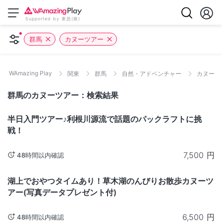
Supported by 東急(株)
群馬
カヌーツアー
WAmazing Play
関東
群馬
自然・アドベンチャー
カヌーツ
群馬のカヌーツアー：検索結果
群馬
半日入門ツアー♪利根川源流で話題のパックラフトに挑
戦！
7,500
円
48時間以内確認
群馬
ただいま販売停止中
湖上でおやつタイムあり！草木湖のんびりお散歩カヌーツ
アー(写真データプレゼント付)
6,500
円
48時間以内確認