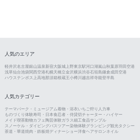
人気のエリア
軽井沢
名古屋
銀山温泉
新宿
大阪城
上野
東京駅
河口湖
嵐山
秋葉原
羽田空港
浅草
仙台
池袋
関西空港
札幌
天橋立
金沢
横浜
渋谷
石垣島
鎌倉
成田空港
ハウステンボス
上高地
那須
箱根
蔵王
小樽
川越
吉祥寺
能登半島
人気カテゴリー
テーマパーク・ミュージアム
着物・浴衣
いちご狩り
人力車
ものづくり体験
寿司・日本食
忍者・侍
貸切チャーター・ハイヤー
メイド喫茶
動物カフェ
陶芸体験
ガラス細工
食品サンプル
スノーケル・ダイビング
バスツアー
染物体験
グランピング
観光タクシー
茶道・華道
焼肉・鉄板焼
ディナーショー
洋食
ヘアサロン
ネイル