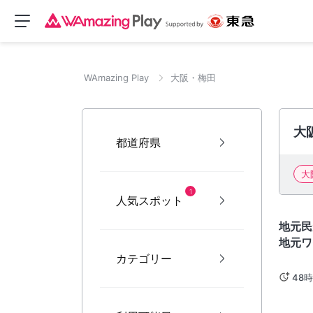
WAmazing Play
大阪・梅田
大
都道府県
大
1
人気スポット
大阪
地元民
地元ワ
カテゴリー
ー - 
48