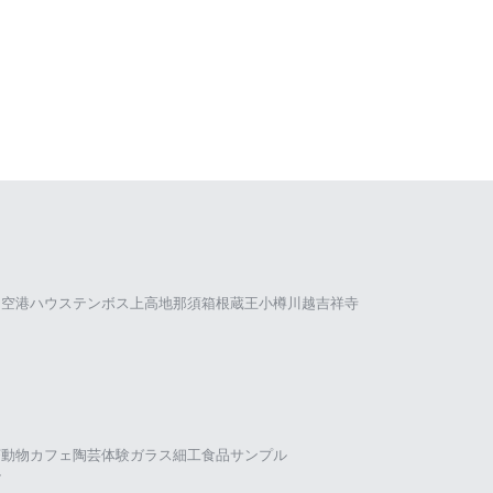
田空港
ハウステンボス
上高地
那須
箱根
蔵王
小樽
川越
吉祥寺
茶
動物カフェ
陶芸体験
ガラス細工
食品サンプル
ル