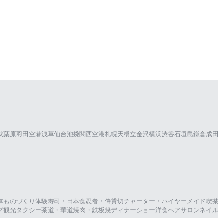
秋葉原
羽田空港
浅草
仙台
池袋
関西空港
札幌
天橋立
金沢
横浜
渋谷
石垣島
鎌倉
成
車
ものづくり体験
寿司・日本食
忍者・侍
貸切チャーター・ハイヤー
メイド喫
グ
観光タクシー
茶道・華道
焼肉・鉄板焼
ディナーショー
洋食
ヘアサロン
ネイ