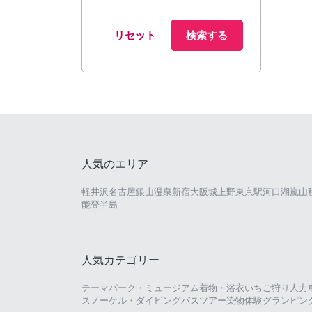
リセット
検索する
人気のエリア
軽井沢
名古屋
銀山温泉
新宿
大阪城
上野
東京駅
河口湖
嵐山
能登半島
人気カテゴリー
テーマパーク・ミュージアム
着物・浴衣
いちご狩り
人力
スノーケル・ダイビング
バスツアー
染物体験
グランピン